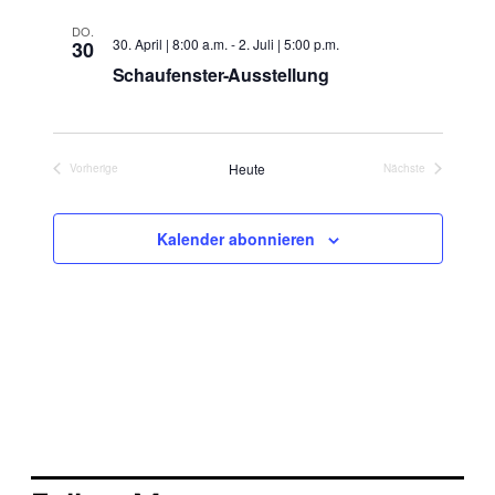
a
m
n
w
DO.
30. April | 8:00 a.m.
-
2. Juli | 5:00 p.m.
n
30
ä
s
Schaufenster-Ausstellung
h
s
l
t
e
t
a
n
.
Heute
Vorherige
Nächste
a
l
Veranstaltungen
Veranstaltungen
t
l
Kalender abonnieren
u
t
n
u
g
n
A
g
n
e
s
i
n