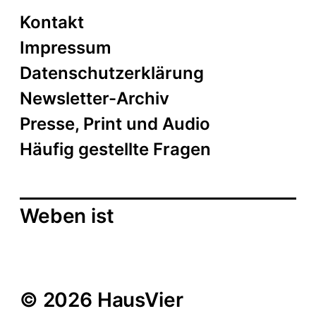
i
i
Kontakt
c
o
Impressum
n
h
Datenschutzerklärung
t
Newsletter-Archiv
e
Presse, Print und Audio
n
Häufig gestellte Fragen
,
N
Weben ist
a
v
i
© 2026 HausVier
g