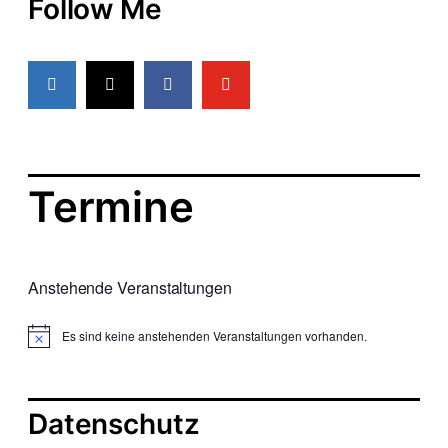
Follow Me
c
S
h
u
t
c
e
h
n
e
-
Termine
u
N
a
n
Anstehende Veranstaltungen
v
d
i
A
Es sind keine anstehenden Veranstaltungen vorhanden.
g
n
a
s
Datenschutz
t