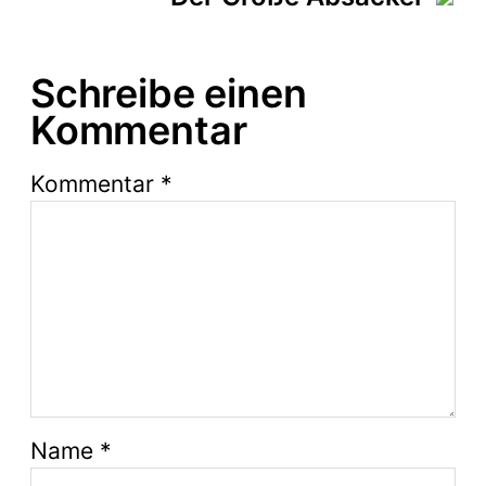
t
u
m
Schreibe einen
Kommentar
Kommentar
*
Name
*