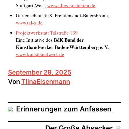
Stuttgart-West,
www.alles-ansichten.de
Gartenschau TalX, Freudenstadt-Baiersbronn,
www.tal-x.de
Projektwerkstatt Talstraße 139
BdK Bund der
Eine Initiative des
Kunsthandwerker Baden-Württemberg e. V.
,
www.kunsthandwerk.de
B
September 28, 2025
e
Von
TiinaEisenmann
i
t
r
a
g
Erinnerungen zum Anfassen
s
d
a
Der Große Absacker