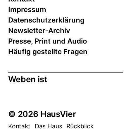
c
o
Impressum
n
h
Datenschutzerklärung
t
Newsletter-Archiv
e
Presse, Print und Audio
n
Häufig gestellte Fragen
,
N
Weben ist
a
v
i
© 2026 HausVier
g
Kontakt
Das Haus
Rückblick
a