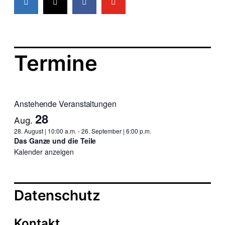
h
u
t
c
e
h
Termine
n
e
-
u
N
Anstehende Veranstaltungen
a
n
28
Aug.
v
d
28. August | 10:00 a.m.
-
26. September | 6:00 p.m.
Das Ganze und die Teile
i
A
Kalender anzeigen
g
n
a
s
Datenschutz
t
i
i
Kontakt