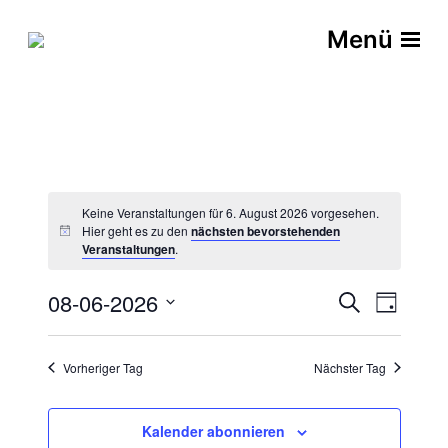
Menü
Keine Veranstaltungen für 6. August 2026 vorgesehen.
Hier geht es zu den
nächsten bevorstehenden
Veranstaltungen
.
V
V
08-06-2026
S
T
u
D
e
e
a
c
a
g
r
h
t
Vorheriger Tag
Nächster Tag
r
e
u
a
a
m
n
w
Kalender abonnieren