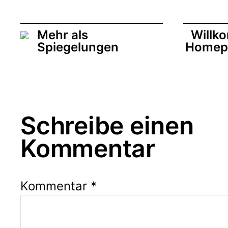
t
r
a
Mehr als
Willk
g
Spiegelungen
Homep
s
d
a
t
u
m
Schreibe einen
Kommentar
Kommentar
*