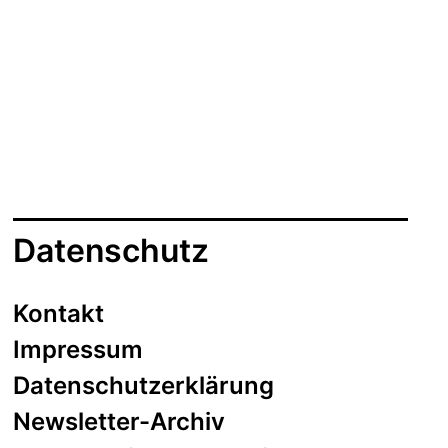
s
d
a
t
u
m
Datenschutz
Kontakt
Impressum
Datenschutzerklärung
Newsletter-Archiv