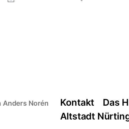
Kontakt
Das H
n
Anders Norén
Altstadt Nürtin