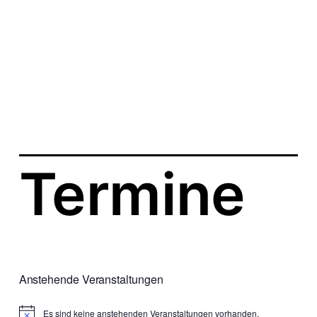
s
d
a
t
u
m
Termine
Anstehende Veranstaltungen
Es sind keine anstehenden Veranstaltungen vorhanden.