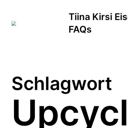
Tiina Kirsi E
FAQs
Schlagwort
Upcyc