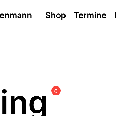
isenmann
Shop
Termine
ling
6