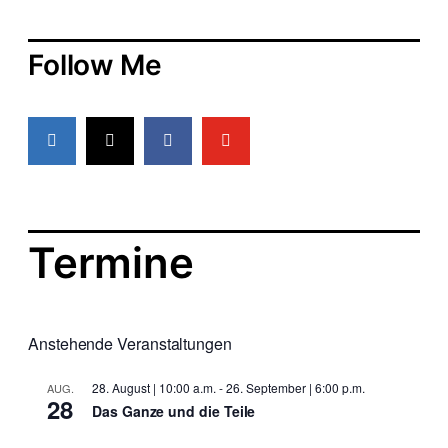
u
r
m
a
g
Follow Me
s
d
a
t
u
m
Termine
Anstehende Veranstaltungen
28. August | 10:00 a.m.
-
26. September | 6:00 p.m.
AUG.
28
Das Ganze und die Teile